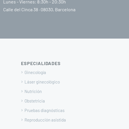
Lunes - Viernes: 8:30h - 20:30h
Calle del Cinca 38 · 08030, Barcelona
ESPECIALIDADES
Ginecología
Láser ginecológico
Nutrición
Obstetricia
Pruebas diagnósticas
Reproducción asistida