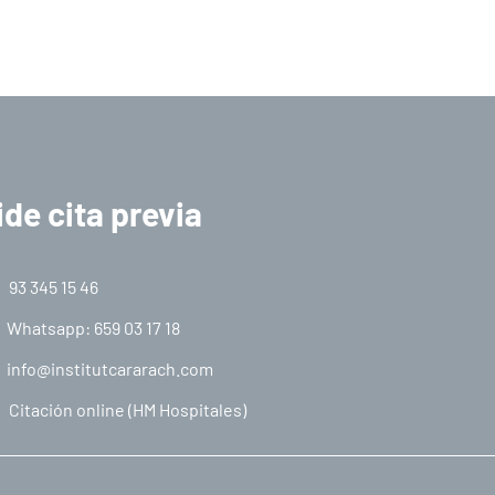
ide cita previa
93 345 15 46
Whatsapp: 659 03 17 18
info@institutcararach.com
Citación online (HM Hospitales)