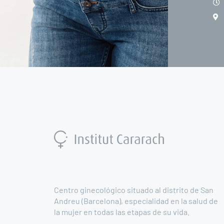
Centro ginecológico situado al distrito de San
Andreu (Barcelona), especialidad en la salud de
la mujer en todas las etapas de su vida.